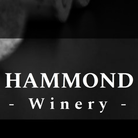
Yerba Buena Trail
,
San José, CA
95127
|
+1-123-456-7890
|
Legal Notice
|
Privacy