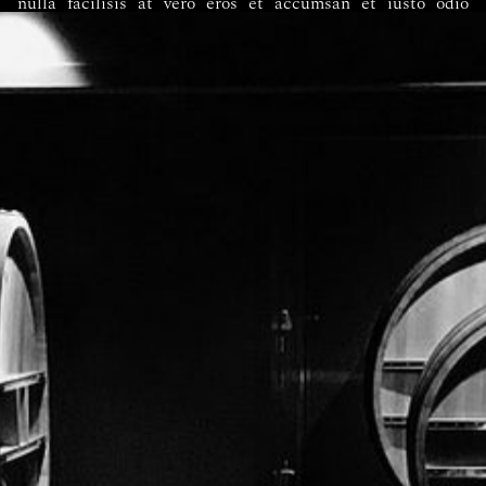
nulla facilisis at vero eros et accumsan et iusto odio
dignissim qui blandit praesent luptatum zzril delenit
augue duis dolore te feugait nulla facilisi. Lorem ipsum
dolor sit amet.