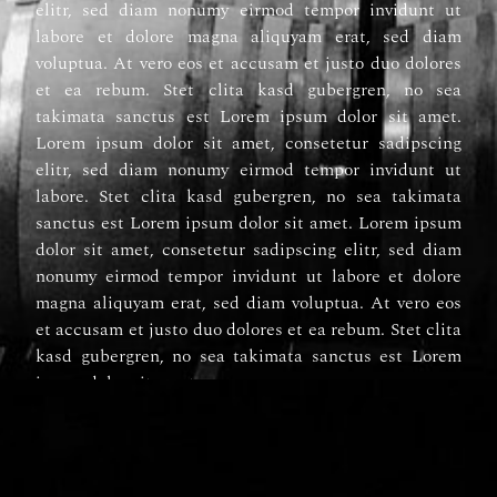
elitr, sed diam nonumy eirmod tempor invidunt ut
labore et dolore magna aliquyam erat, sed diam
voluptua. At vero eos et accusam et justo duo dolores
et ea rebum. Stet clita kasd gubergren, no sea
takimata sanctus est Lorem ipsum dolor sit amet.
Lorem ipsum dolor sit amet, consetetur sadipscing
elitr, sed diam nonumy eirmod tempor invidunt ut
labore. Stet clita kasd gubergren, no sea takimata
sanctus est Lorem ipsum dolor sit amet. Lorem ipsum
dolor sit amet, consetetur sadipscing elitr, sed diam
nonumy eirmod tempor invidunt ut labore et dolore
magna aliquyam erat, sed diam voluptua. At vero eos
et accusam et justo duo dolores et ea rebum. Stet clita
kasd gubergren, no sea takimata sanctus est Lorem
ipsum dolor sit amet.
Duis autem vel eum iriure dolor in hendrerit in
vulputate velit esse molestie consequat, vel illum
dolore eu feugiat nulla facilisis at vero eros et