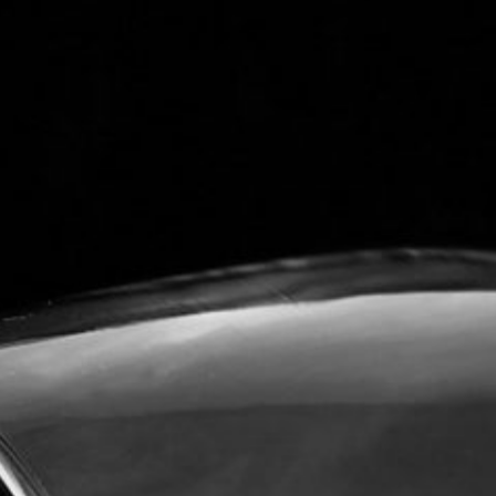
accumsan et iusto odio dignissim qui blandit praesent
luptatum zzril delenit augue duis dolore te feugait
nulla facilisi.